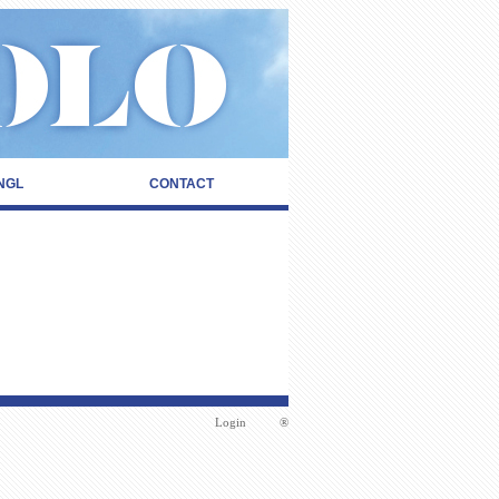
NGL
CONTACT
Login
®